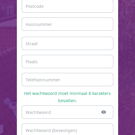
Het wachtwoord moet minmaal 8 karakters
bevatten.